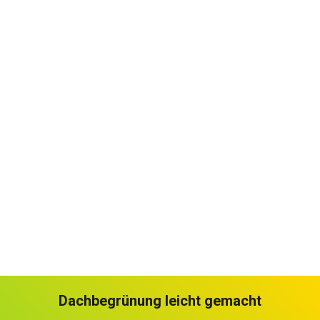
Fördermittel
Kosten & Wirtschaftlichkeit
Pflanzenauswahl
Aufbau Dachbegrünung
Dachbegrünung selber machen
DIY-Gründachbox im Detail
Anleitung DIY-Gründachbox
Pflege Dachbegrünung
Dachbegrünung leicht gemacht